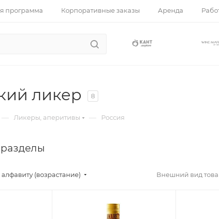
я программа
Корпоративные заказы
Аренда
Работ
кий ликер
8
—
—
Ликеры, аперитивы
Россия
 разделы
 алфавиту (возрастание)
Внешний вид товар