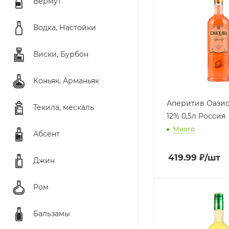
Вермут
Водка, Настойки
Виски, Бурбон
Коньяк, Арманьяк
Аперитив Оази
Текила, мескаль
12% 0,5л Россия
Много
Абсент
419.99
₽
/шт
Джин
Ром
Бальзамы