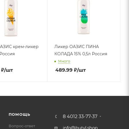
АЗИС крем-ликер
Ликер ОАЗИС ПИНА
 Россия
КОЛАДА 15% 0,5л Россия
Много
₽
/шт
489.99
₽
/шт
ПОМОЩЬ
8 4012 33-77-37
Вопрос-ответ
info@butyl.shop