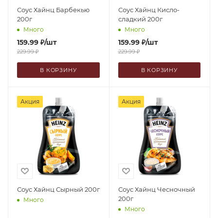
Соус Хайнц Барбекью
Соус Хайнц Кисло-
200г
сладкий 200г
Много
Много
159.99
₽
/шт
159.99
₽
/шт
229.99
₽
229.99
₽
В КОРЗИНУ
В КОРЗИНУ
Акция
Акция
Соус Хайнц Сырный 200г
Соус Хайнц Чесночный
200г
Много
Много