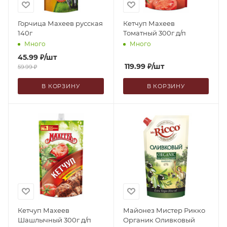
Горчица Махеев русская
Кетчуп Махеев
140г
Томатный 300г д/п
Много
Много
45.99
₽
/шт
119.99
₽
/шт
59.99
₽
В КОРЗИНУ
В КОРЗИНУ
Кетчуп Махеев
Майонез Мистер Рикко
Шашлычный 300г д/п
Органик Оливковый