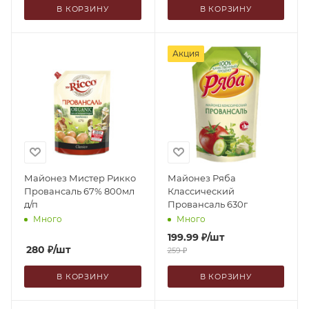
В КОРЗИНУ
В КОРЗИНУ
Акция
Майонез Мистер Рикко
Майонез Ряба
Провансаль 67% 800мл
Классический
д/п
Провансаль 630г
Много
Много
199.99
₽
/шт
280
₽
/шт
259
₽
В КОРЗИНУ
В КОРЗИНУ