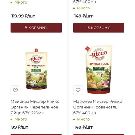
67% 400мл
Много
Много
119.99
₽
/шт
149
₽
/шт
В КОРЗИНУ
В КОРЗИНУ
Майонез Мистер Рикко
Майонез Мистер Рикко
Органик Перепелиное
Органик Провансаль
Яйцо 67% 220мл
67% 400мл
Много
Много
99
₽
/шт
149
₽
/шт