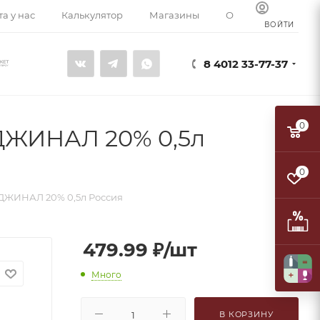
а у нас
Калькулятор
Магазины
О компании
К
ВОЙТИ
8 4012 33-77-37
0
ЖИНАЛ 20% 0,5л
0
ЖИНАЛ 20% 0,5л Россия
479.99
₽
/шт
Много
В КОРЗИНУ