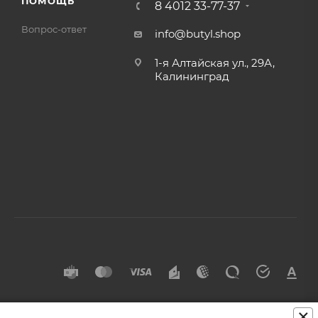
ПОМОЩЬ
8 4012 33-77-37
Вопрос-ответ
info@butyl.shop
1-я Алтайская ул., 29А,
Калининград
×