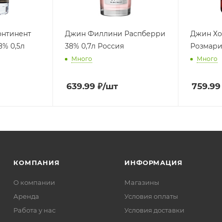
онтинент
Джин Филлини Распберри
Джин Хо
8% 0,5л
38% 0,7л Россия
Розмари
Много
Много
639.99
₽
/шт
759.99
КОМПАНИЯ
ИНФОРМАЦИЯ
О компании
Магазины
Аренда
Условия оплаты
Работа у нас
Условия доставки