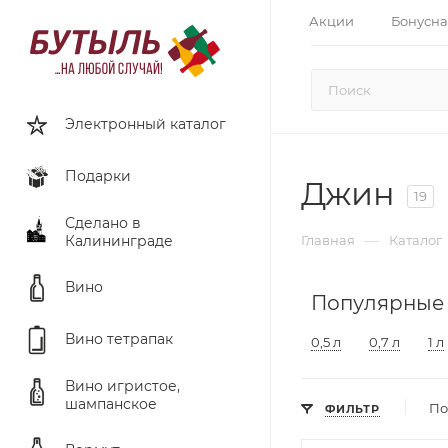
Акции
Бонусна
Электронный каталог
Подарки
Джин
19
Сделано в
—
Калининграде
Главная
Каталог
Вино
Популярные
Вино тетрапак
0,5 л
0,7 л
1 л
Вино игристое,
шампанское
По
ФИЛЬТР