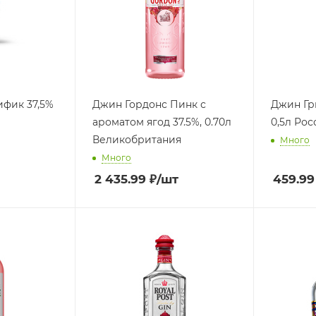
фик 37,5%
Джин Гордонс Пинк с
Джин Гр
ароматом ягод 37.5%, 0.70л
0,5л Рос
Великобритания
Много
Много
2 435.99
₽
/шт
459.99