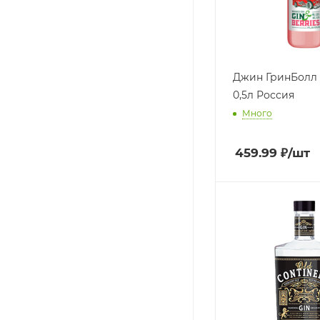
Джин ГринБолл
0,5л Россия
Много
459.99
₽
/шт