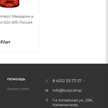
пперс Мандарин и
н 0,5л 40% Россия
₽
/шт
ПОМОЩЬ
8 4012 33-77-37
Вопрос-ответ
info@butyl.shop
1-я Алтайская ул., 29А,
Калининград