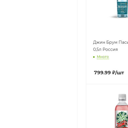
Джин Брум Паси
0,5л Россия
Много
799.99
₽
/шт