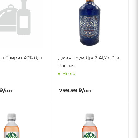
ю Спирит 40% 0,1л
Джин Брум Драй 41,7% 0,5л
Россия
Много
₽
/шт
799.99
₽
/шт