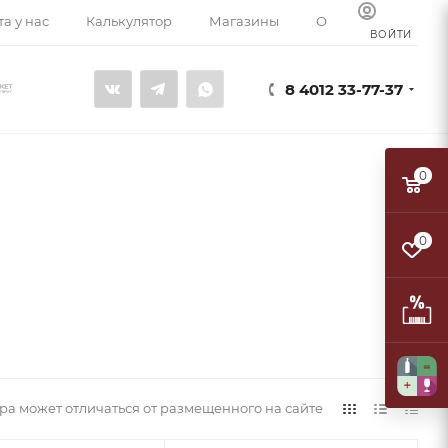
а у нас
Калькулятор
Магазины
О компании
К
ВОЙТИ
8 4012 33-77-37
0
0
а может отличаться от размещенного на сайте