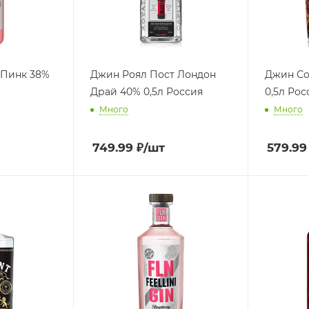
 Пинк 38%
Джин Роял Пост Лондон
Джин Со
Драй 40% 0,5л Россия
0,5л Рос
Много
Много
749.99
₽
/шт
579.99