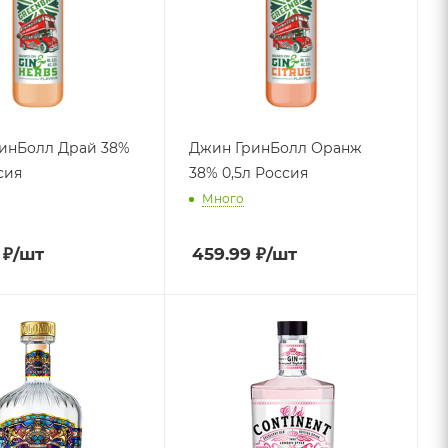
инБолл Драй 38%
Джин ГринБолл Оранж
сия
38% 0,5л Россия
Много
₽
/шт
459.99
₽
/шт