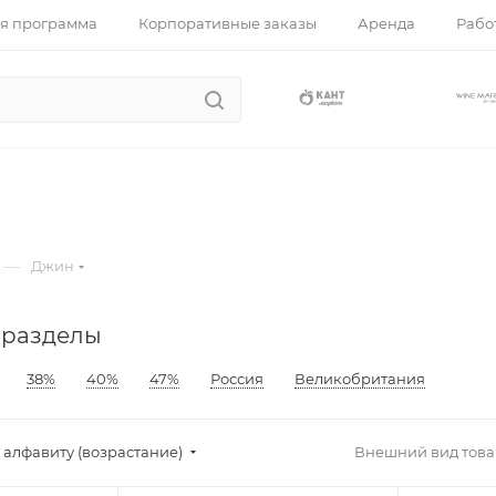
я программа
Корпоративные заказы
Аренда
Работ
—
Джин
 разделы
38%
40%
47%
Россия
Великобритания
 алфавиту (возрастание)
Внешний вид товар