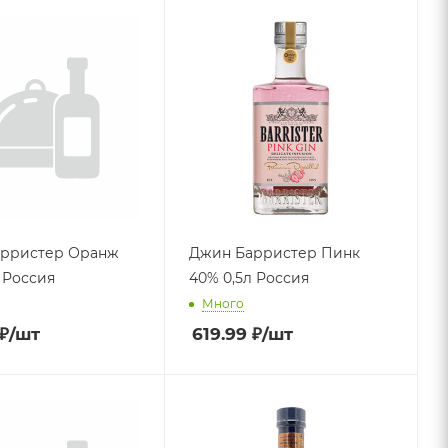
арристер Оранж
Джин Барристер Пинк
 Россия
40% 0,5л Россия
Много
₽
/шт
619.99
₽
/шт