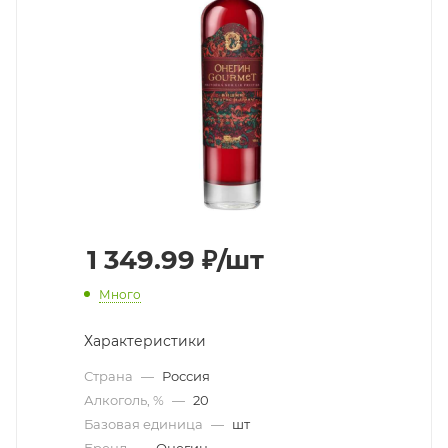
1 349.99
₽
/шт
Много
Характеристики
Страна
—
Россия
Алкоголь, %
—
20
Базовая единица
—
шт
Бренд
—
Онегин