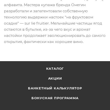
алфавита. Мастера купажа бренда Онегин
разработали и запатентовали собственную
технологию выдержки настоек “на фруктовом
осадке” — sur lie fruitier. Мельчайшие частицы ягод
остаются в бутылке, из-за чего вкус и аромат
настойки продолжает эволюционировать до самого
открытия, фактически как хорошее вино.
КАТАЛОГ
АКЦИИ
БАНКЕТНЫЙ КАЛЬКУЛЯТОР
БОНУСНАЯ ПРОГРАММА