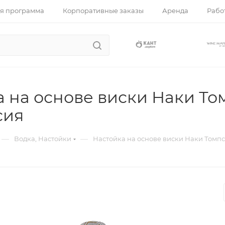
я программа
Корпоративные заказы
Аренда
Работ
а на основе виски Наки То
сия
—
—
Водка, Настойки
Настойка на основе виски Наки Томпс