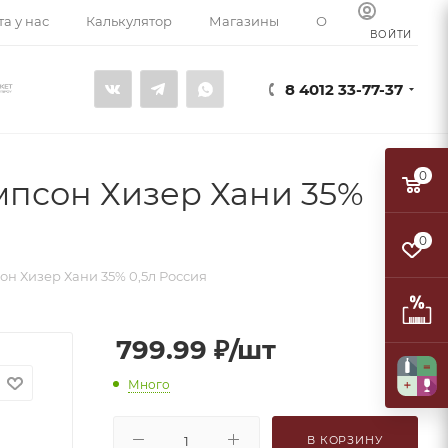
а у нас
Калькулятор
Магазины
О компании
К
ВОЙТИ
8 4012 33-77-37
0
мпсон Хизер Хани 35%
0
он Хизер Хани 35% 0,5л Россия
799.99
₽
/шт
Много
В КОРЗИНУ