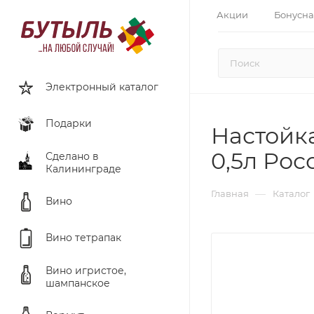
Акции
Бонусна
Электронный каталог
Подарки
Настойк
0,5л Рос
Сделано в
Калининграде
—
Главная
Каталог
Вино
Вино тетрапак
Вино игристое,
шампанское