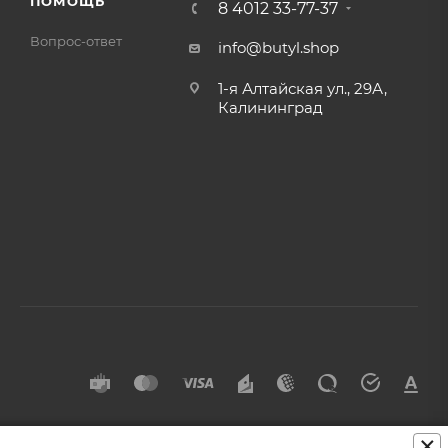
ПОМОЩЬ
8 4012 33-77-37
Вопрос-ответ
info@butyl.shop
1-я Алтайская ул., 29А,
Калининград
×