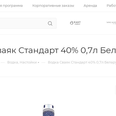
я программа
Корпоративные заказы
Аренда
Работ
аяк Стандарт 40% 0,7л Бе
—
—
Водка, Настойки
Водка Сваяк Стандарт 40% 0,7л Белар