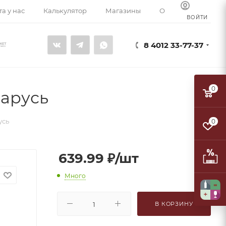
а у нас
Калькулятор
Магазины
О компании
К
ВОЙТИ
8 4012 33-77-37
0
ларусь
усь
0
639.99
₽
/шт
Много
В КОРЗИНУ