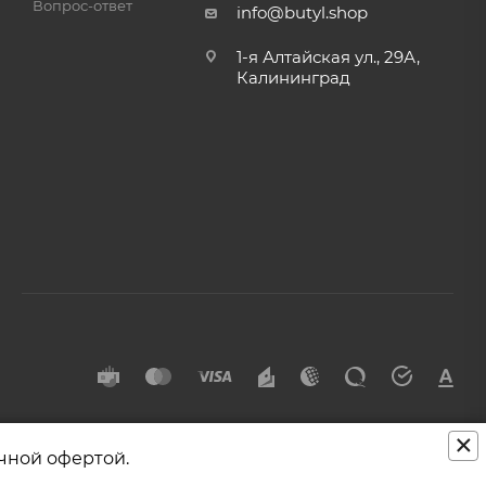
Вопрос-ответ
info@butyl.shop
1-я Алтайская ул., 29А,
Калининград
×
чной офертой.