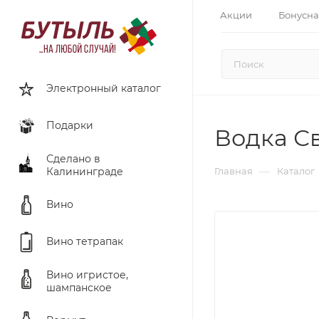
Акции
Бонусна
Электронный каталог
Подарки
Водка Св
Сделано в
—
Калининграде
Главная
Каталог
Вино
Вино тетрапак
Вино игристое,
шампанское