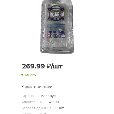
269.99
₽
/шт
Много
Характеристики
Страна
—
Беларусь
Алкоголь, %
—
40,00
Базовая единица
—
шт
Мера
—
0,2 л