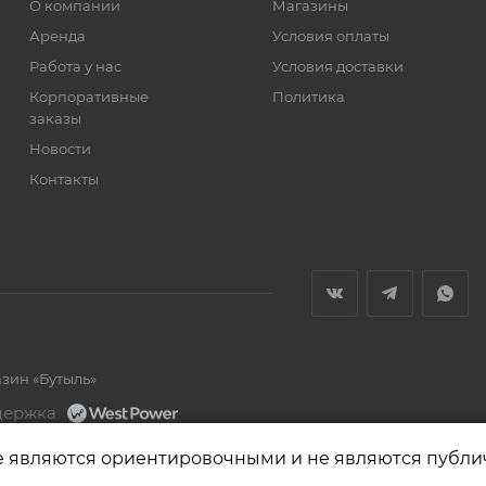
О компании
Магазины
Аренда
Условия оплаты
Работа у нас
Условия доставки
Корпоративные
Политика
заказы
Новости
Контакты
азин «Бутыль»
держка
е являются ориентировочными и не являются публи