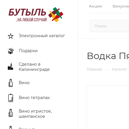
Акции
Бонусна
Электронный каталог
Подарки
Водка Пя
Сделано в
—
Калининграде
Главная
Каталог
Вино
Вино тетрапак
Вино игристое,
шампанское