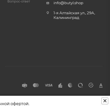
Вопрос-ответ
info@butyl.shop
1-я Алтайская ул., 29А,
Калининград
×
чной офертой.