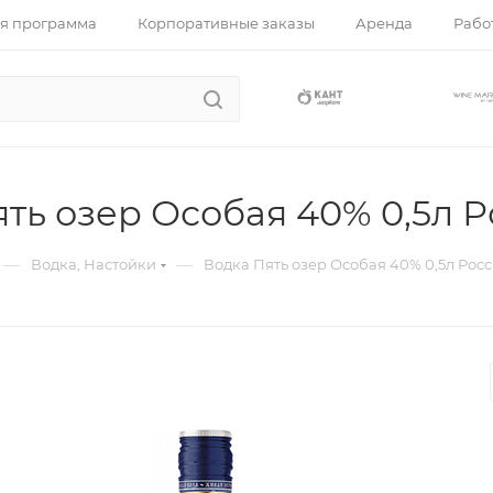
я программа
Корпоративные заказы
Аренда
Работ
ть озер Особая 40% 0,5л 
—
—
Водка, Настойки
Водка Пять озер Особая 40% 0,5л Рос