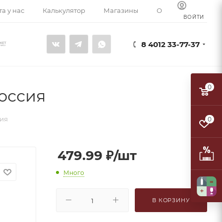
а у нас
Калькулятор
Магазины
О компании
К
ВОЙТИ
8 4012 33-77-37
0
Россия
сия
0
479.99
₽
/шт
Много
В КОРЗИНУ