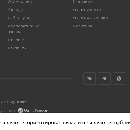
О компании
Магазины
Аренда
Условия оплаты
Работа у нас
Условия доставки
Корпоративные
Политика
заказы
Новости
Контакты
азин «Бутыль»
держка
е являются ориентировочными и не являются публи