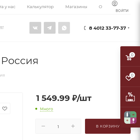
а у нас
Калькулятор
Магазины
О компании
К
ВОЙТИ
8 4012 33-77-37
0
 Россия
сия
0
1 549.99
₽
/шт
Много
В КОРЗИНУ