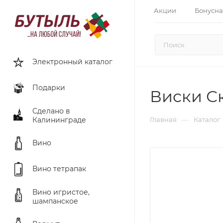
Акции
Бонусна
Электронный каталог
Подарки
Виски Ск
Сделано в
—
Калининграде
Главная
Каталог
Вино
Вино тетрапак
Вино игристое,
шампанское