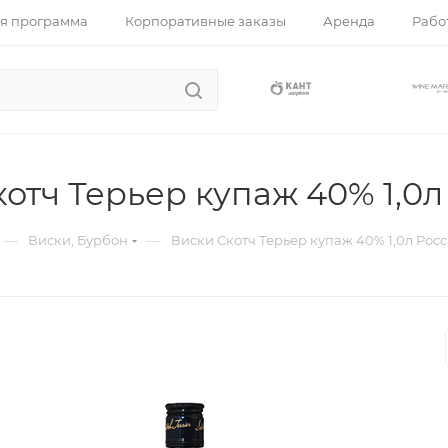
я программа
Корпоративные заказы
Аренда
Работ
отч Терьер купаж 40% 1,0л
—
—
Виски, Бурбон
Виски Скотч Терьер купаж 40% 1,0л Рос