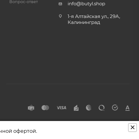
Вопрос-ответ
info@butyl.shop
1-я Алтайская ул., 29А,
Калининград
×
чной офертой.