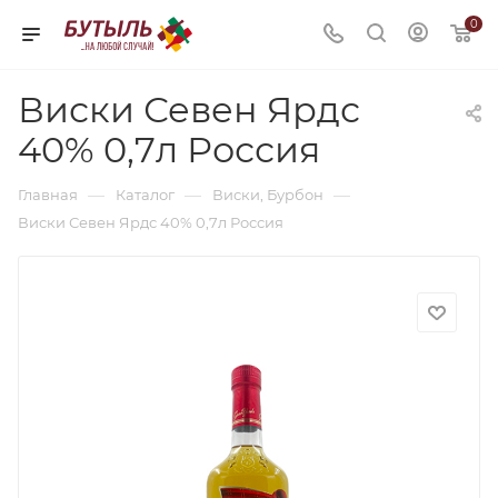
0
Виски Севен Ярдс
40% 0,7л Россия
—
—
—
Главная
Каталог
Виски, Бурбон
Виски Севен Ярдс 40% 0,7л Россия