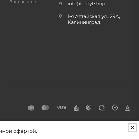
Вопрос-ответ
info@butyl.shop
1-я Алтайская ул., 29А,
Калининград
×
чной офертой.