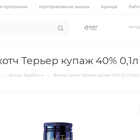
я программа
Корпоративные заказы
Аренда
Работ
отч Терьер купаж 40% 0,1л
—
—
Виски, Бурбон
Виски Скотч Терьер купаж 40% 0,1л Рос