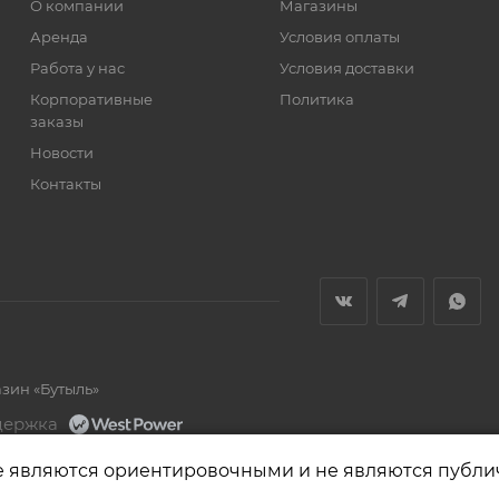
О компании
Магазины
Аренда
Условия оплаты
Работа у нас
Условия доставки
Корпоративные
Политика
заказы
Новости
Контакты
азин «Бутыль»
держка
е являются ориентировочными и не являются публи