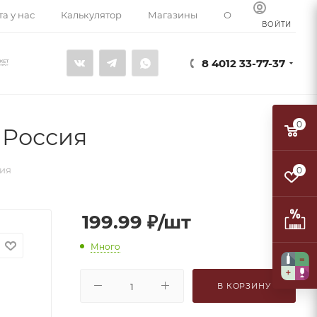
а у нас
Калькулятор
Магазины
О компании
К
ВОЙТИ
8 4012 33-77-37
0
 Россия
сия
0
199.99
₽
/шт
Много
В КОРЗИНУ