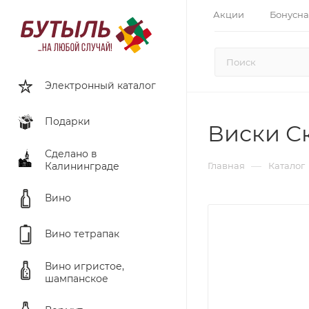
Акции
Бонусна
Электронный каталог
Подарки
Виски Ск
Сделано в
—
Калининграде
Главная
Каталог
Вино
Вино тетрапак
Вино игристое,
шампанское