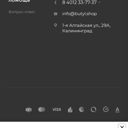
ПОМОЩЬ
8 4012 33-77-37
Вопрос-ответ
info@butyl.shop
1-я Алтайская ул., 29А,
Калининград
×