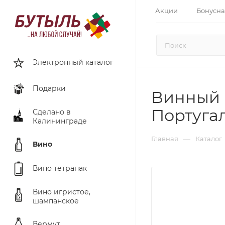
Акции
Бонусна
Электронный каталог
Подарки
Винный н
Португа
Сделано в
Калининграде
—
Главная
Каталог
Вино
Вино тетрапак
Вино игристое,
шампанское
Вермут