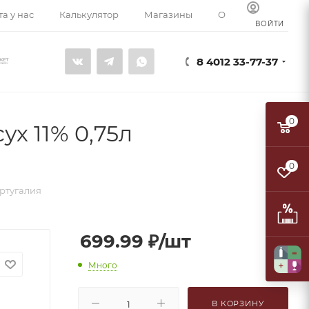
а у нас
Калькулятор
Магазины
О компании
К
ВОЙТИ
8 4012 33-77-37
0
ух 11% 0,75л
0
ортугалия
699.99
₽
/шт
Много
В КОРЗИНУ