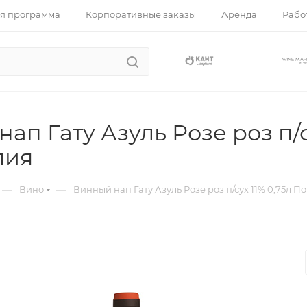
я программа
Корпоративные заказы
Аренда
Работ
ап Гату Азуль Розе роз п/с
лия
—
—
Вино
Винный нап Гату Азуль Розе роз п/сух 11% 0,75л П