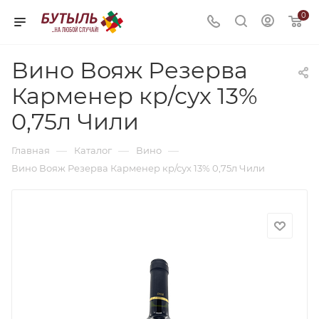
0
Вино Вояж Резерва
Карменер кр/сух 13%
0,75л Чили
—
—
—
Главная
Каталог
Вино
Вино Вояж Резерва Карменер кр/сух 13% 0,75л Чили