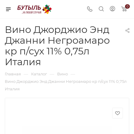
0
Вино Джорджио Энд
Джанни Негроамаро
кр п/сух 11% 0,75л
Италия
—
—
—
Главная
Каталог
Вино
Вино Джорджио Энд Джанни Негроамаро кр п/сух 11% 0,75л
Италия