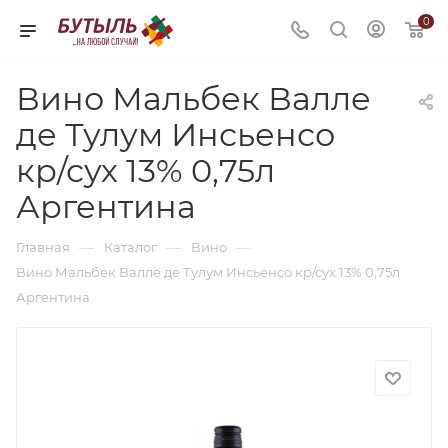
0
Вино Мальбек Валле
де Тулум Инсьенсо
кр/сух 13% 0,75л
Аргентина
—
—
—
Главная
Каталог
Вино
Вино Мальбек Валле де Тулум Инсьенсо кр/сух 13% 0,75л
Аргентина