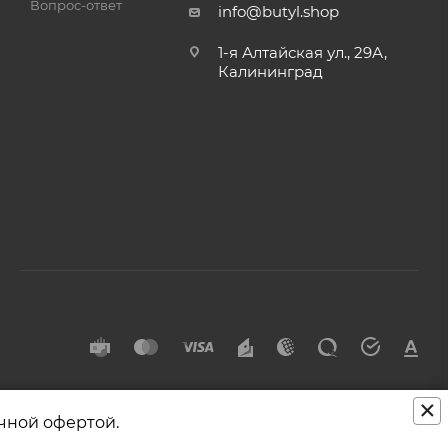
Вопрос-ответ
info@butyl.shop
1-я Алтайская ул., 29А,
Калининград
×
чной офертой.