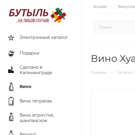
Акции
Бонусна
Электронный каталог
Подарки
Вино Хуа
Сделано в
—
Калининграде
Главная
Каталог
Вино
Вино тетрапак
Вино игристое,
шампанское
Вермут