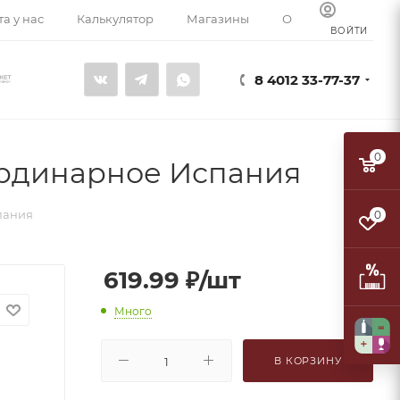
а у нас
Калькулятор
Магазины
О компании
К
ВОЙТИ
8 4012 33-77-37
0
 ординарное Испания
пания
0
619.99
₽
/шт
Много
В КОРЗИНУ