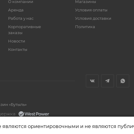
О компании
Магазины
Аренда
Условия оплаты
Работа у нас
Условия доставки
Корпоративные
Политика
заказы
Новости
Контакты
азин «Бутыль»
держка
е являются ориентировочными и не являются публи