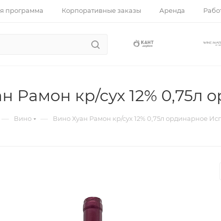
я программа
Корпоративные заказы
Аренда
Работ
н Рамон кр/сух 12% 0,75л
—
—
Вино
Вино Хуан Рамон кр/сух 12% 0,75л ординарное Ис