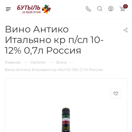
0
Вино Антико
Итальяно кр п/сл 10-
12% 0,7л Россия
—
—
—
Главная
Каталог
Вино
Вино Антико Итальяно кр п/сл 10-12% 0,7л Россия