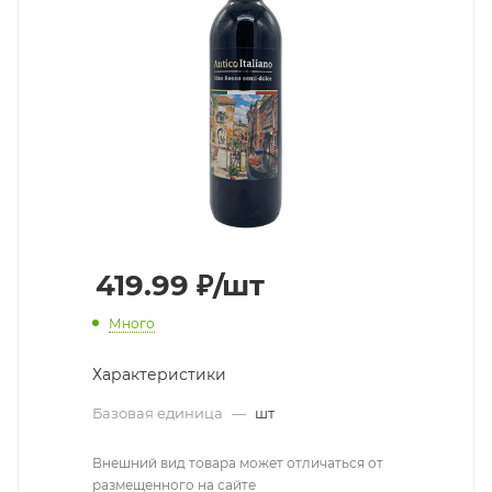
419.99
₽
/шт
Много
Характеристики
Базовая единица
—
шт
Внешний вид товара может отличаться от
размещенного на сайте