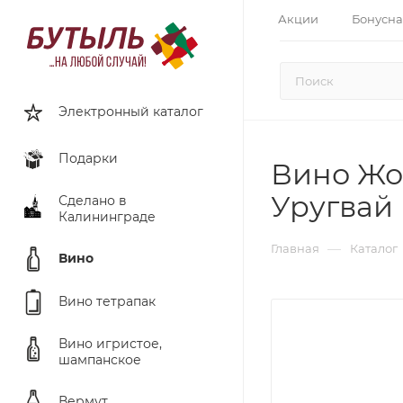
Акции
Бонусна
Электронный каталог
Подарки
Вино Жоз
Уругвай
Сделано в
Калининграде
—
Главная
Каталог
Вино
Вино тетрапак
Вино игристое,
шампанское
Вермут