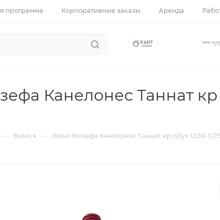
я программа
Корпоративные заказы
Аренда
Работ
ефа Канелонес Таннат кр п
—
—
Вино
Вино Жозефа Канелонес Таннат кр п/сух 12,5% 0,7