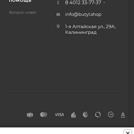
ПОМОЩЬ
8 4012 33-77-37
Вопрос-ответ
info@butyl.shop
1-я Алтайская ул., 29А,
Калининград
×