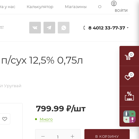
а у нас
Калькулятор
Магазины
О компании
К
ВОЙТИ
8 4012 33-77-37
0
/сух 12,5% 0,75л
0
5л Уругвай
799.99
₽
/шт
Много
В КОРЗИНУ