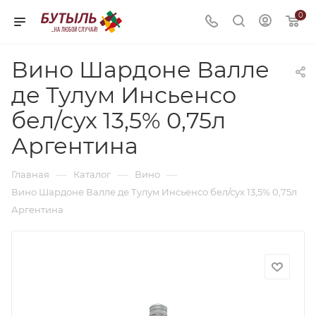
0
Вино Шардоне Валле
де Тулум Инсьенсо
бел/сух 13,5% 0,75л
Аргентина
—
—
—
Главная
Каталог
Вино
Вино Шардоне Валле де Тулум Инсьенсо бел/сух 13,5% 0,75л
Аргентина