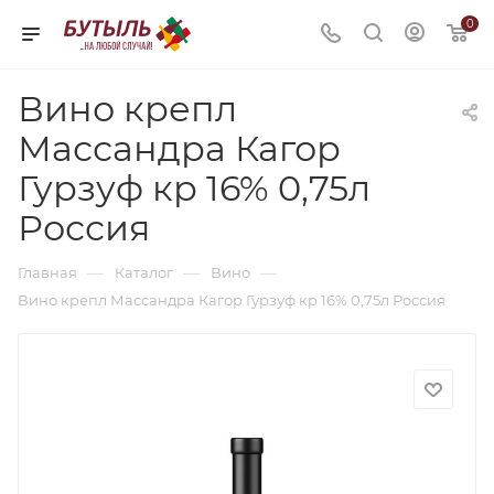
0
Вино крепл
Массандра Кагор
Гурзуф кр 16% 0,75л
Россия
—
—
—
Главная
Каталог
Вино
Вино крепл Массандра Кагор Гурзуф кр 16% 0,75л Россия