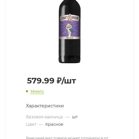
579.99
₽
/шт
Много
Характеристики
Базовая единица
—
шт
Цвет
—
Красное
Внешний вид товара может отличаться от