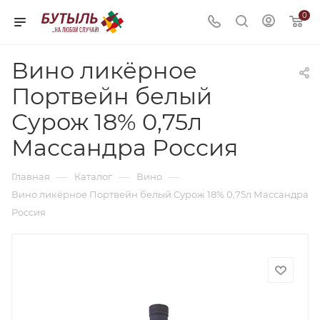
0
Вино ликёрное
Портвейн белый
Сурож 18% 0,75л
Массандра Россия
—
—
—
Главная
Каталог
Вино
Вино ликёрное Портвейн белый Сурож 18% 0,75л Массандра
Россия