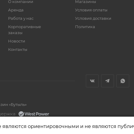
О компании
Магазины
Аренда
Условия оплаты
Работа у нас
Условия доставки
Корпоративные
Политика
заказы
Новости
Контакты
азин «Бутыль»
держка
е являются ориентировочными и не являются публи