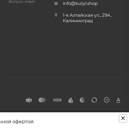
Вопрос-ответ
info@butyl.shop
1-я Алтайская ул., 29А,
Калининград
×
чной офертой.