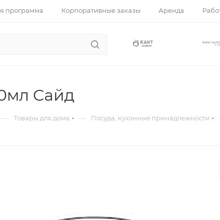
я программа
Корпоративные заказы
Аренда
Работ
0мл Сайд
—
—
Товары для дома
Посуда, кухонные принадлежности