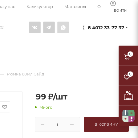
а у нас
Калькулятор
Магазины
О компании
К
ВОЙТИ
8 4012 33-77-37
0
—
Рюмка 60мл Сайд
0
99
₽
/шт
Много
В КОРЗИНУ