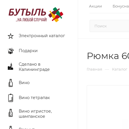
Акции
Бонусна
Электронный каталог
Подарки
Рюмка 6
Сделано в
—
Калининграде
Главная
Каталог
Вино
Вино тетрапак
Вино игристое,
шампанское