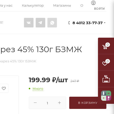
а у нас
Калькулятор
Магазины
О компании
К
ВОЙТИ
8 4012 33-77-37
0
арез 45% 130г БЗМЖ
нарез 45% 130г БЗМЖ
0
199.99
₽
/шт
247
₽
Много
В КОРЗИНУ