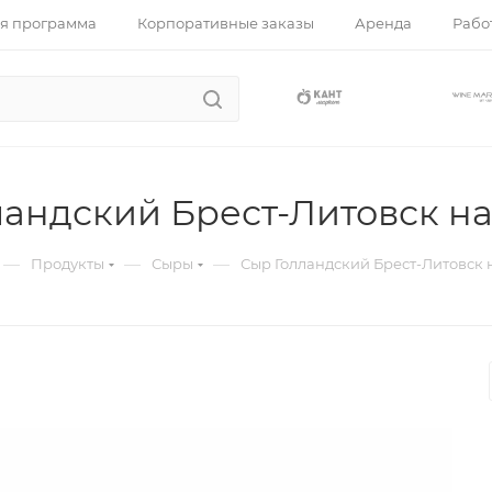
я программа
Корпоративные заказы
Аренда
Работ
ландский Брест-Литовск н
—
—
—
Продукты
Сыры
Сыр Голландский Брест-Литовск 