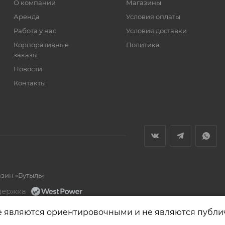
О компании
Магазины
Аренда
Условия оплаты
Работа у нас
Условия доставки
Корпоративные
Политика
заказы
Новости
Контакты
азин «Бутыль»
держка
е являются ориентировочными и не являются публи