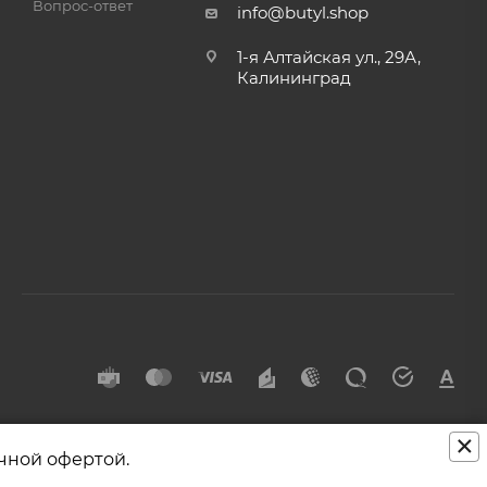
Вопрос-ответ
info@butyl.shop
1-я Алтайская ул., 29А,
Калининград
×
чной офертой.