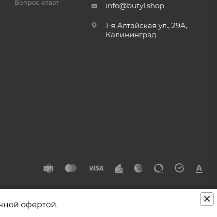
Вопрос-ответ
info@butyl.shop
1-я Алтайская ул., 29А,
Калининград
×
чной офертой.