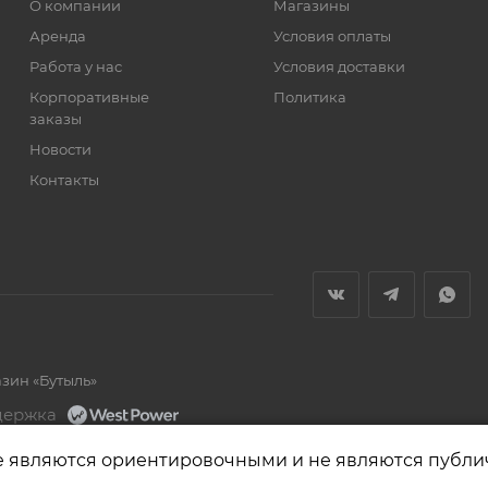
О компании
Магазины
Аренда
Условия оплаты
Работа у нас
Условия доставки
Корпоративные
Политика
заказы
Новости
Контакты
азин «Бутыль»
держка
е являются ориентировочными и не являются публи