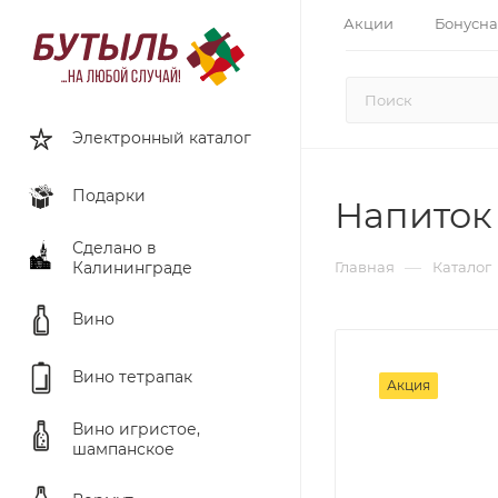
Акции
Бонусна
Электронный каталог
Подарки
Напиток 
Сделано в
—
Калининграде
Главная
Каталог
Вино
Вино тетрапак
Акция
Вино игристое,
шампанское