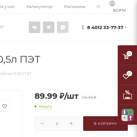
а у нас
Калькулятор
Магазины
О компании
К
ВОЙТИ
8 4012 33-77-37
0
0,5л ПЭТ
айкал 0,5л ПЭТ
0
89.99
₽
/шт
119.99
₽
Много
В КОРЗИНУ