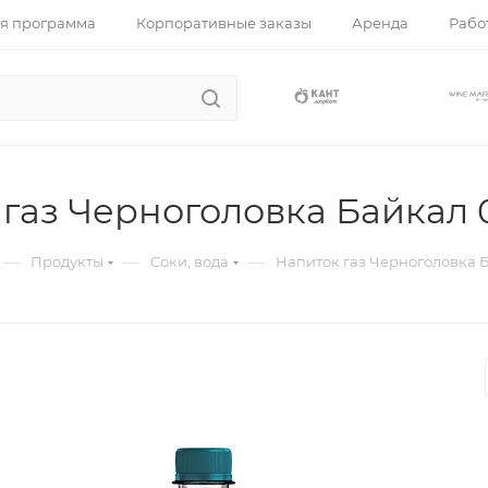
я программа
Корпоративные заказы
Аренда
Работ
газ Черноголовка Байкал 
—
—
—
Продукты
Соки, вода
Напиток газ Черноголовка Б