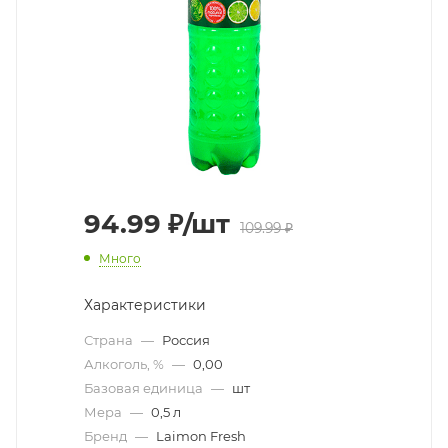
94.99
₽
/шт
109.99
₽
Много
Характеристики
Страна
—
Россия
Алкоголь, %
—
0,00
Базовая единица
—
шт
Мера
—
0,5 л
Бренд
—
Laimon Fresh