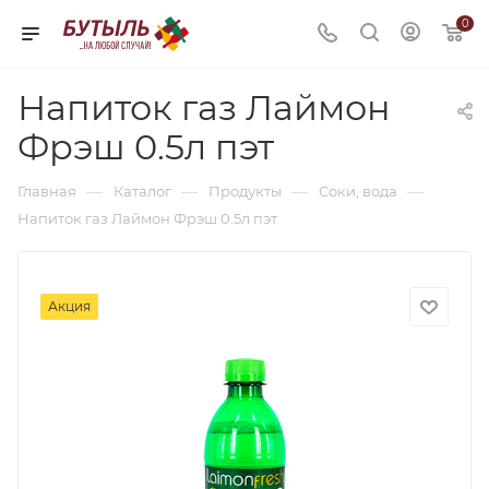
0
Напиток газ Лаймон
Фрэш 0.5л пэт
—
—
—
—
Главная
Каталог
Продукты
Соки, вода
Напиток газ Лаймон Фрэш 0.5л пэт
Акция