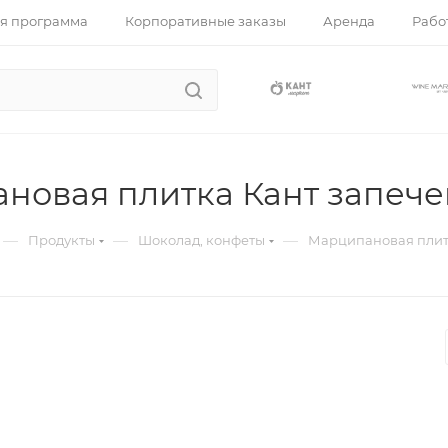
я программа
Корпоративные заказы
Аренда
Работ
новая плитка Кант запеч
—
—
—
Продукты
Шоколад, конфеты
Марципановая плит