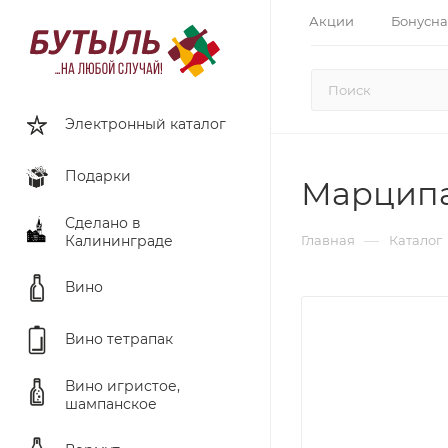
Акции
Бонусна
Электронный каталог
Подарки
Марципа
Сделано в
—
Калининграде
Главная
Каталог
Вино
Вино тетрапак
Вино игристое,
шампанское