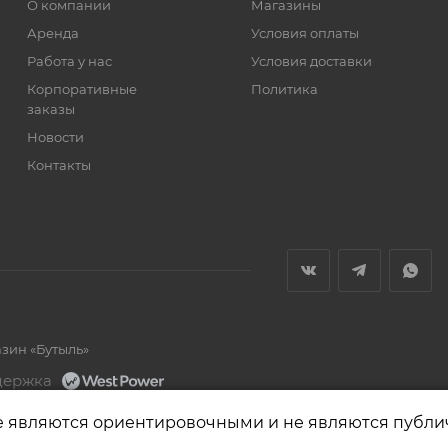
О компании
Магазины
Аренда
Условия оплаты
Работа у нас
Условия доставки
Корпоративные
Политика
заказы
Новости
Контакты
азин «Бутыль»
держка
е являются ориентировочными и не являются публи