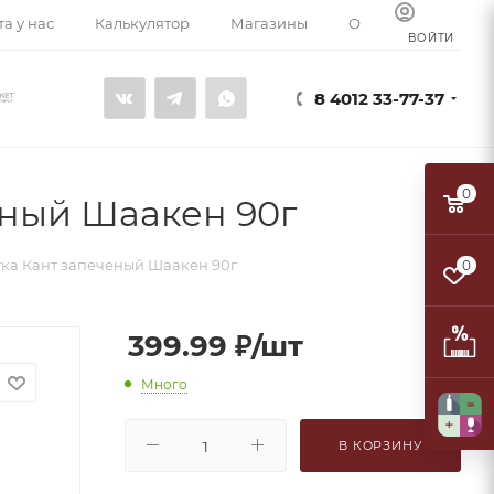
а у нас
Калькулятор
Магазины
О компании
К
ВОЙТИ
8 4012 33-77-37
0
еный Шаакен 90г
ка Кант запеченый Шаакен 90г
0
399.99
₽
/шт
Много
В КОРЗИНУ