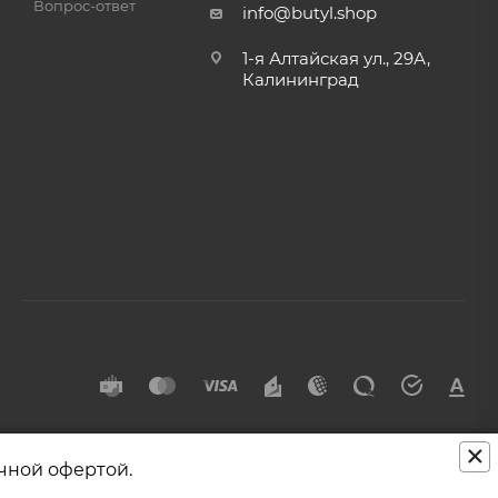
Вопрос-ответ
info@butyl.shop
1-я Алтайская ул., 29А,
Калининград
×
чной офертой.