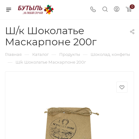
0
Ш/к Шоколатье
Маскарпоне 200г
—
—
—
Главная
Каталог
Продукты
Шоколад, конфеты
—
Ш/к Шоколатье Маскарпоне 200г