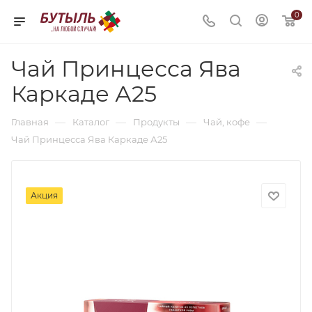
0
Чай Принцесса Ява
Каркаде А25
—
—
—
—
Главная
Каталог
Продукты
Чай, кофе
Чай Принцесса Ява Каркаде А25
Акция