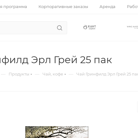
я программа
Корпоративные заказы
Аренда
Работ
филд Эрл Грей 25 пак
—
—
—
Продукты
Чай, кофе
Чай Гринфилд Эрл Грей 25 па