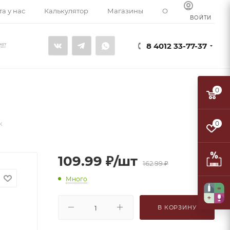
а у нас
Калькулятор
Магазины
О компании
К
ВОЙТИ
8 4012 33-77-37
0
к
0
109.99
₽
/шт
162.99
₽
Много
В КОРЗИНУ