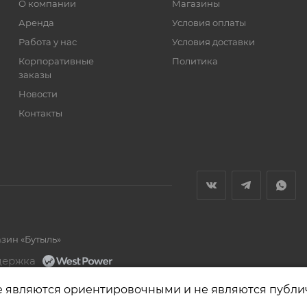
О компании
Магазины
Аренда
Условия оплаты
Работа у нас
Условия доставки
Корпоративные
Политика
заказы
Новости
Контакты
азин «Бутыль»
держка
е являются ориентировочными и не являются публи