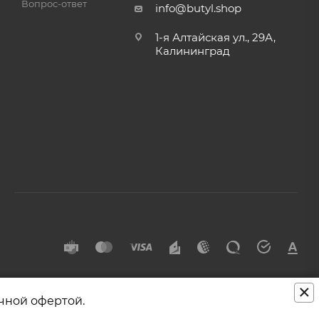
Вопрос-ответ
info@butyl.shop
1-я Алтайская ул., 29А,
Калининград
×
чной офертой.