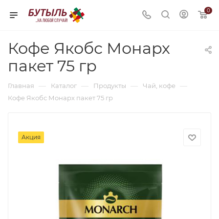
0
Кофе Якобс Монарх
пакет 75 гр
—
—
—
—
Главная
Каталог
Продукты
Чай, кофе
Кофе Якобс Монарх пакет 75 гр
Акция