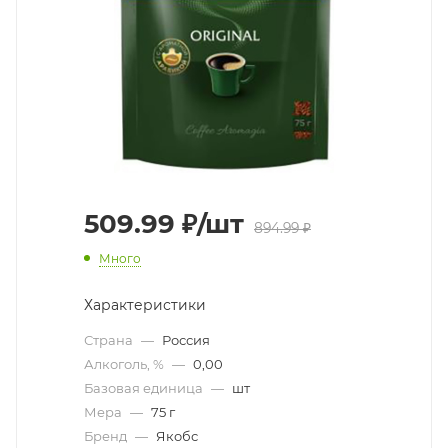
509.99
₽
/шт
894.99
₽
Много
Характеристики
Страна
—
Россия
Алкоголь, %
—
0,00
Базовая единица
—
шт
Мера
—
75 г
Бренд
—
Якобс