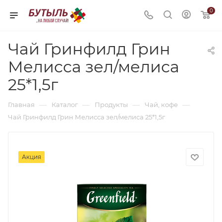
0
Чай Гринфилд Грин
Мелисса зел/мелиса
25*1,5г
—
—
—
—
Главная
Каталог
Продукты
Чай, кофе
Чай Гринфилд Грин Мелисса зел/мелиса 25*1,5г
Акция