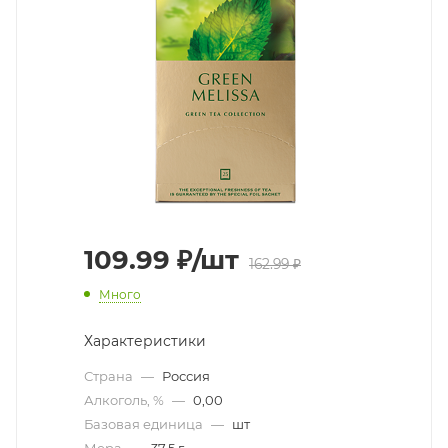
109.99
₽
/шт
162.99
₽
Много
Характеристики
Страна
—
Россия
Алкоголь, %
—
0,00
Базовая единица
—
шт
Мера
—
37,5 г