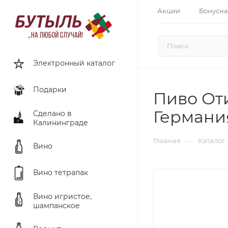
Акции
Бонусна
Электронный каталог
Подарки
Пиво Оти
Германи
Сделано в
Калининграде
—
Главная
Каталог
Вино
Вино тетрапак
Вино игристое,
шампанское