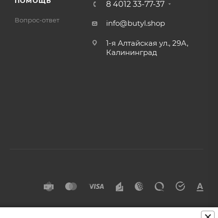
ПОМОЩЬ
8 4012 33-77-37
Вопрос-ответ
info@butyl.shop
1-я Алтайская ул., 29А,
Калининград
×