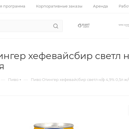
я программа
Корпоративные заказы
Аренда
Работ
нгер хефевайсбир светл н/
я
—
—
Пиво
Пиво Отингер хефевайсбир светл н/ф 4,9% 0,5л ж