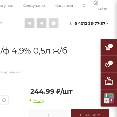
а у нас
Калькулятор
Магазины
О компании
К
ВОЙТИ
8 4012 33-77-37
0
ф 4,9% 0,5л ж/б
0
/б Германия
244.99
₽
/шт
Много
В КОРЗИНУ