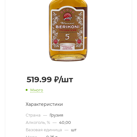
519.99
₽
/шт
Много
Характеристики
Страна
—
Грузия
Алкоголь, %
—
40,00
Базовая единица
—
шт
Мера
—
0,25 л