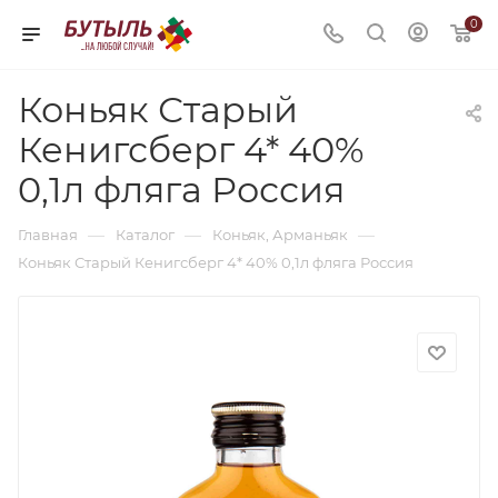
0
Коньяк Старый
Кенигсберг 4* 40%
0,1л фляга Россия
—
—
—
Главная
Каталог
Коньяк, Арманьяк
Коньяк Старый Кенигсберг 4* 40% 0,1л фляга Россия