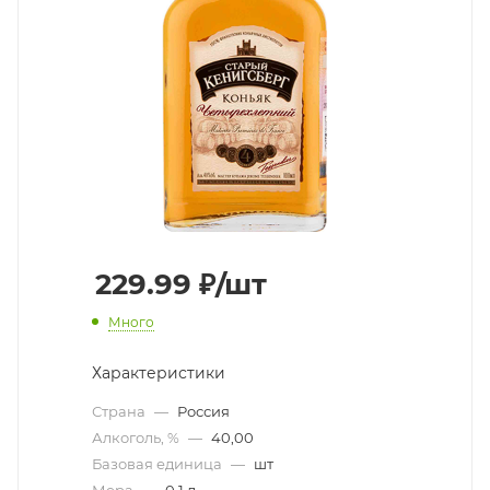
229.99
₽
/шт
Много
Характеристики
Страна
—
Россия
Алкоголь, %
—
40,00
Базовая единица
—
шт
Мера
—
0,1 л