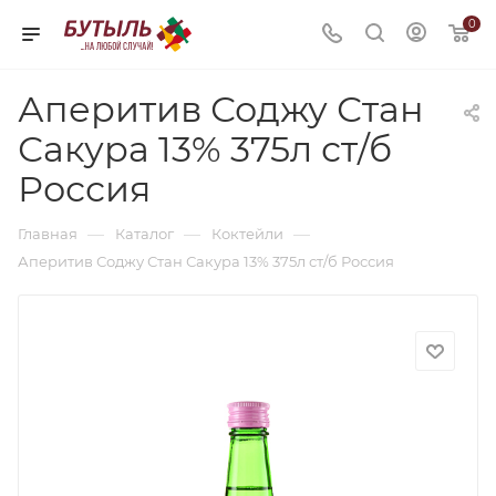
0
Аперитив Соджу Стан
Сакура 13% 375л ст/б
Россия
—
—
—
Главная
Каталог
Коктейли
Аперитив Соджу Стан Сакура 13% 375л ст/б Россия