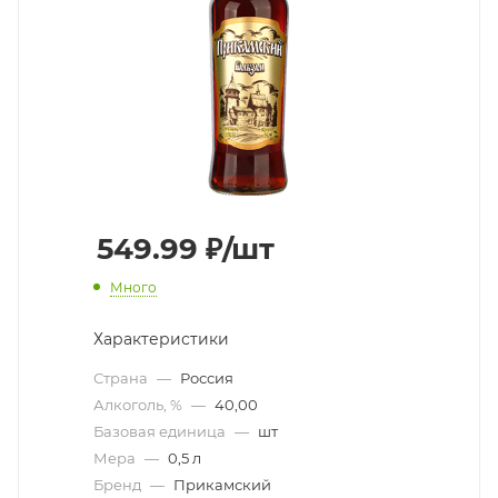
549.99
₽
/шт
Много
Характеристики
Страна
—
Россия
Алкоголь, %
—
40,00
Базовая единица
—
шт
Мера
—
0,5 л
Бренд
—
Прикамский