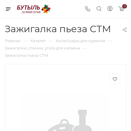
0
Зажигалка пьеза СТМ
—
—
—
Главная
Каталог
Аксессуары для курения
—
Зажигалки, спички, уголь для кальяна
Зажигалка пьеза СТМ