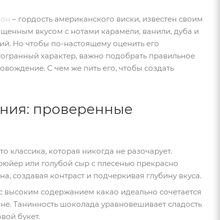
бон
– гордость американского виски, известен своим
щенным вкусом с нотами карамели, ванили, дуба и
ий. Но чтобы по-настоящему оценить его
огранный характер, важно подобрать правильное
овождение. С чем же пить его, чтобы создать
ания: проверенные
то классика, которая никогда не разочарует.
рюйер или голубой сыр с плесенью прекрасно
на, создавая контраст и подчеркивая глубину вкуса.
с высоким содержанием какао идеально сочетается
оне. Танинность шоколада уравновешивает сладость
вой букет.