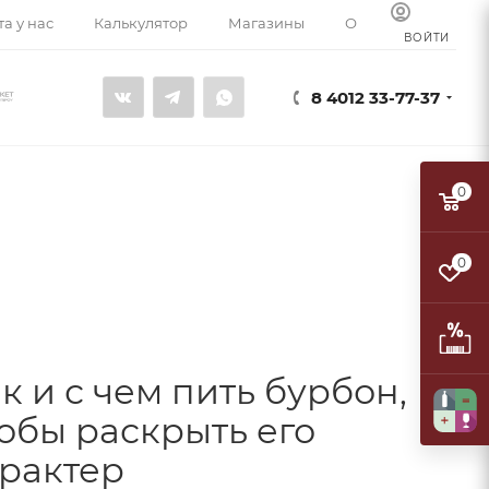
а у нас
Калькулятор
Магазины
О компании
К
ВОЙТИ
8 4012 33-77-37
0
0
к и с чем пить бурбон,
обы раскрыть его
рактер