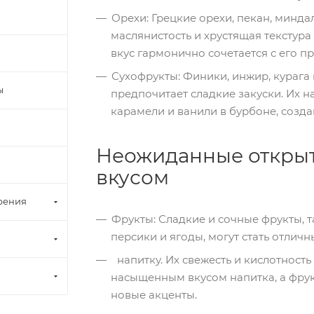
Орехи: Грецкие орехи, пекан, минда
маслянистость и хрустящая текстура
вкус гармонично сочетается с его п
Сухофрукты: Финики, инжир, курага 
ы
предпочитает сладкие закуски. Их 
карамели и ванили в бурбоне, созда
Неожиданные открыт
вкусом
рения
Фрукты: Сладкие и сочные фрукты, т
персики и ягоды, могут стать отлич
напитку. Их свежесть и кислотность
насыщенным вкусом напитка, а фру
новые акценты.