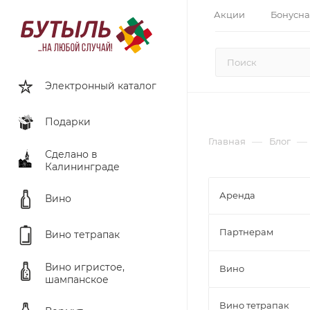
Акции
Бонусна
Электронный каталог
Подарки
—
—
Главная
Блог
Сделано в
Калининграде
Аренда
Вино
Партнерам
Вино тетрапак
Вино игристое,
Вино
шампанское
Вино тетрапак