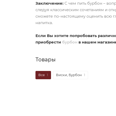
Заключение:
С чем пить бурбон – воп
следуя классическим сочетаниям и от
сможете по-настоящему оценить всю г
напитка.
Если Вы хотите попробовать различн
приобрести
бурбон
в нашем магазин
Товары
Все
1
Виски, Бурбон
1