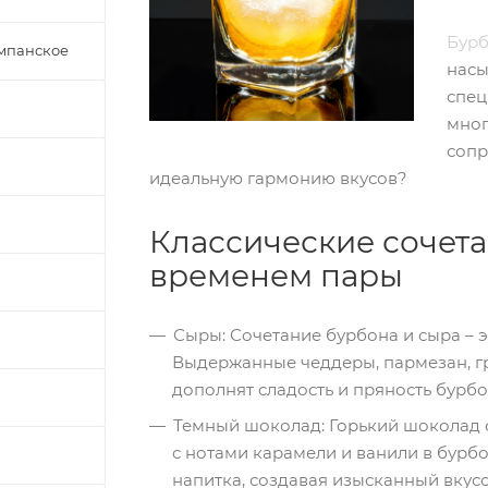
Бур
ампанское
насы
спец
мног
сопр
идеальную гармонию вкусов?
Классические сочет
временем пары
Сыры: Сочетание бурбона и сыра – э
Выдержанные чеддеры, пармезан, г
дополнят сладость и пряность бурбо
Темный шоколад: Горький шоколад 
с нотами карамели и ванили в бурб
напитка, создавая изысканный вкусо