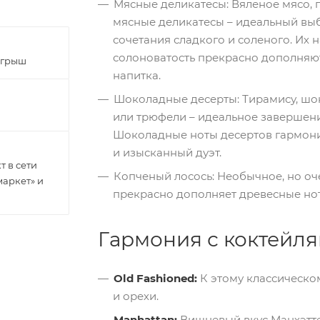
Мясные деликатесы: Вяленое мясо, 
мясные деликатесы – идеальный вы
сочетания сладкого и соленого. Их 
солоноватость прекрасно дополняют
ыгрыш
напитка.
Шоколадные десерты: Тирамису, шо
или трюфели – идеальное завершени
Шоколадные ноты десертов гармонич
и изысканный дуэт.
 в сети
Копченый лосось: Необычное, но оч
маркет» и
прекрасно дополняет древесные нот
Гармония с коктейля
Old Fashioned:
К этому классическо
и орехи.
Manhattan:
Вишневый вкус Манхэтте