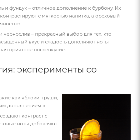
ль и фундук – отличное дополнение к бурбону. Их
 контрастируют с мягкостью напитка, а ореховый
ряностью.
и чернослив – прекрасный выбор для тех, кто
насыщенный вкус и сладость дополняют ноты
вая приятное послевкусие.
ия: эксперименты со
акие как яблоки, груши,
ным дополнением к
 создают контраст с
ктовые ноты добавляют