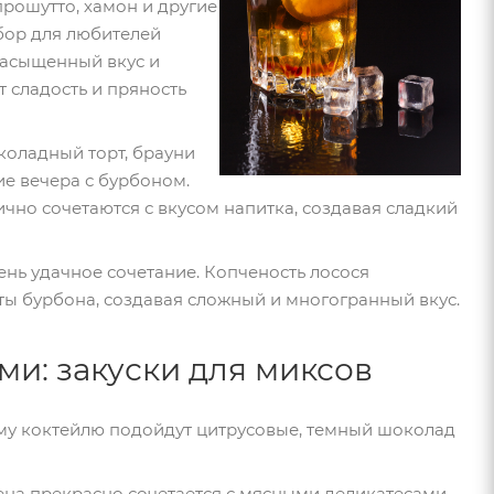
прошутто, хамон и другие
бор для любителей
насыщенный вкус и
 сладость и пряность
коладный торт, брауни
е вечера с бурбоном.
но сочетаются с вкусом напитка, создавая сладкий
ень удачное сочетание. Копченость лосося
ы бурбона, создавая сложный и многогранный вкус.
ми: закуски для миксов
му коктейлю подойдут цитрусовые, темный шоколад
на прекрасно сочетается с мясными деликатесами,