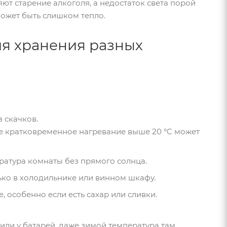
ют старение алкоголя, а недостаток света порой
 может быть слишком тепло.
я хранения разных
з скачков.
е кратковременное нагревание выше 20 °C может
пература комнаты без прямого солнца.
лько в холодильнике или винном шкафу.
е, особенно если есть сахар или сливки.
 или у батарей, даже зимой температура там