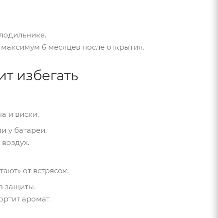
олодильнике.
— максимум 6 месяцев после открытия.
ит избегать
а и виски.
и у батареи.
воздух.
ают» от встрясок.
з защиты.
ортит аромат.