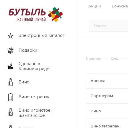
Акции
Бонусна
Электронный каталог
Подарки
—
—
Главная
Блог
Сделано в
Калининграде
Аренда
Вино
Партнерам
Вино тетрапак
Вино игристое,
Вино
шампанское
Вино тетрапак