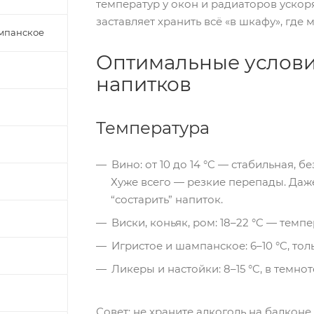
температур у окон и радиаторов ускоря
заставляет хранить всё «в шкафу», где
ампанское
Оптимальные услови
напитков
Температура
Вино: от 10 до 14 °C — стабильная, бе
Хуже всего — резкие перепады. Даж
“состарить” напиток.
Виски, коньяк, ром: 18–22 °C — тем
Игристое и шампанское: 6–10 °C, то
Ликеры и настойки: 8–15 °C, в темнот
Совет: не храните алкоголь на балконе