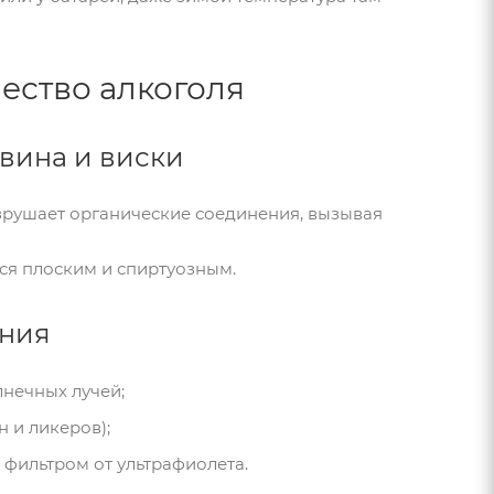
чество алкоголя
 вина и виски
зрушает органические соединения, вызывая
тся плоским и спиртуозным.
ения
лнечных лучей;
 и ликеров);
фильтром от ультрафиолета.