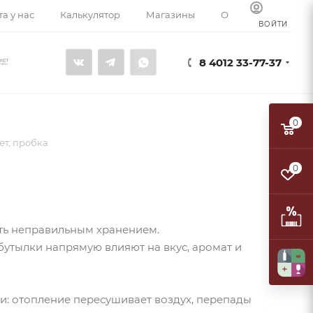
а у нас
Калькулятор
Магазины
О компании
К
ВОЙТИ
8 4012 33-77-37
0
ет, пробка
0
ть неправильным хранением.
бутылки напрямую влияют на вкус, аромат и
и: отопление пересушивает воздух, перепады